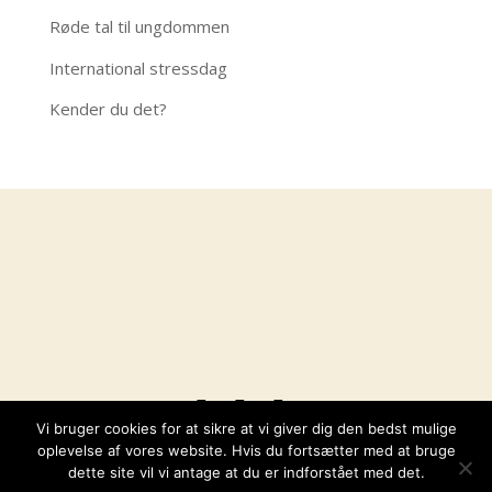
Røde tal til ungdommen
International stressdag
Kender du det?
Vi bruger cookies for at sikre at vi giver dig den bedst mulige
Ungepotentiale, 4600 Køge, Tlf.: 31 44 59 74
oplevelse af vores website. Hvis du fortsætter med at bruge
dette site vil vi antage at du er indforstået med det.
Tilmeld Nyhedsbrev