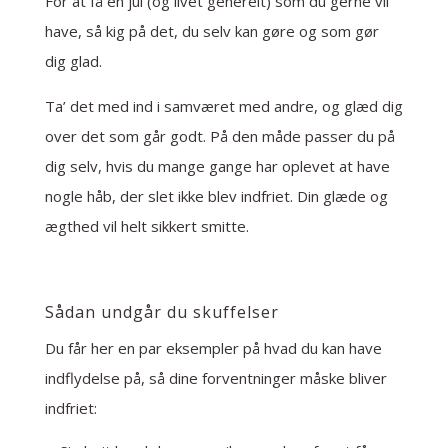
For at få en jul (og livet generelt) som du gerne vil
have, så kig på det, du selv kan gøre og som gør
dig glad.
Ta’ det med ind i samværet med andre, og glæd dig
over det som går godt. På den måde passer du på
dig selv, hvis du mange gange har oplevet at have
nogle håb, der slet ikke blev indfriet. Din glæde og
ægthed vil helt sikkert smitte.
Sådan undgår du skuffelser
Du får her en par eksempler på hvad du kan have
indflydelse på, så dine forventninger måske bliver
indfriet: