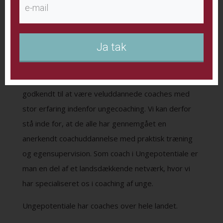
coach, der har tid til at tale med ham eller hende
indenfor 24 timer.
Professionelle coaches
Ja tak
Alle vores coaches i Ungepotentiale er
professionelle coaches, som Ungepotentiale har
godkendt til at være veluddannede coaches med
stor erfaring indenfor ungecoaching. Vi kan derfor
stå inde for, at de alle har gennemgået en
anerkendt coachuddannelse med praktisk træning
og egensupervision. Som coach i Ungepotentiale er
man en del af et landsdækkende netværk, hvor vi
har specialiseret os i coaching af unge.
Ungepotentiale har coaches over hele landet.