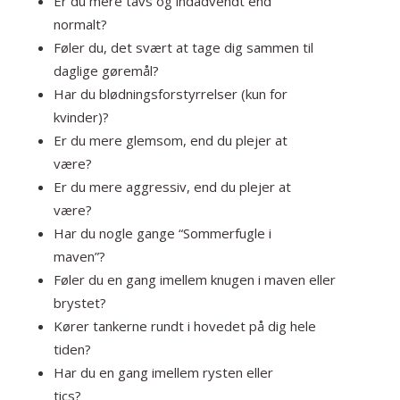
Er du mere tavs og indadvendt end
normalt?
Føler du, det svært at tage dig sammen til
daglige gøremål?
Har du blødningsforstyrrelser (kun for
kvinder)?
Er du mere glemsom, end du plejer at
være?
Er du mere aggressiv, end du plejer at
være?
Har du nogle gange “Sommerfugle i
maven”?
Føler du en gang imellem knugen i maven eller
brystet?
Kører tankerne rundt i hovedet på dig hele
tiden?
Har du en gang imellem rysten eller
tics?