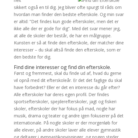
helt
sikkert også en til dig. Jeg bliver ofte spurgt til råds om
hvordan man finder den bedste efterskole. Og min svar
er altid: ”Det findes kun gode efterskoler, men det er
ikke alle der er gode for dig”. Med det svar mener jeg,
at alle de skoler der består, de har en målgruppe.
Kunsten er så at finde den efterskole, der matcher dine
interesser – du skal altså finde den efterskole, som er
den bedste for dig.
Find dine interesser og find din efterskole.
Først og fremmest, skal du finde ud af, hvad du gerne
vil opnå med dit efterskoleår. Er det det faglige du skal
have forbedret? Eller er det en interesse du går efter?
Alle efterskoler har deres egen profil. Der findes
sportsefterskoler, spejderefterskoler, jagt og fiskeri
skoler, efterskoler der har fokus på mad, nogle har
musik, drama og teater og andre igen fokuserer på det
internationale. På nogle skoler er der morgenløb for
alle elever, på andre skoler laver alle elever gymnastik
og deltager i gymnastikopvisninger, og nogen steder