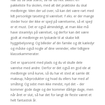
pakkeliste fra skolen, med alt det praktiske du skal
medbringe. Men der ud over, så kan det være rart med
lidt personlige tøseting til værelset. F.eks. er der mange
steder hvor der ikke er spejl på værelserne, så et spejl
er et must. Det er også almindeligt, at man ikke må
have stearinlys på værelset, og derfor kan det være
godt at medbringe en lyskæde til at skabe lidt
hyggebelysning. Og billeder af din familie og dit kæledyr
og måske også nogle af dine veninder, eller tidligere
klassekammerater.
Det er sparsomt med plads og du vil skulle dele
værelse med andre. Derfor er det også en god ide at
medbringe små kurve, så du har et sted at samle dit
makeup, hårprodukter og hvad du ellers har med af
småting. Og sidst men ikke mindst, nyd det – der
kommer gode dage og der kommer dårlige dage, men
når året er slut, så har det for langt de fleste været et
helt fantastisk år.