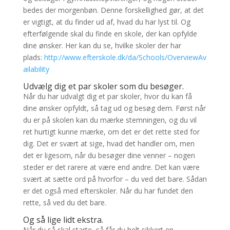
bedes der morgenbøn. Denne forskellighed gør, at det
er vigtigt, at du finder ud af, hvad du har lyst til. Og
efterfølgende skal du finde en skole, der kan opfylde
dine ønsker. Her kan du se, hvilke skoler der har
plads:
http://www.efterskole.dk/da/Schools/OverviewAv
ailability
Udvælg dig et par skoler som du besøger.
Når du har udvalgt dig et par skoler, hvor du kan få
dine ønsker opfyldt, så tag ud og besøg dem. Først når
du er på skolen kan du mærke stemningen, og du vil
ret hurtigt kunne mærke, om det er det rette sted for
dig. Det er svært at sige, hvad det handler om, men
det er ligesom, når du besøger dine venner – nogen
steder er det rarere at være end andre. Det kan være
svært at sætte ord på hvorfor – du ved det bare. Sådan
er det også med efterskoler. Når du har fundet den
rette, så ved du det bare.
Og så lige lidt ekstra.
Når du så skal starte, så får du helt sikkert en