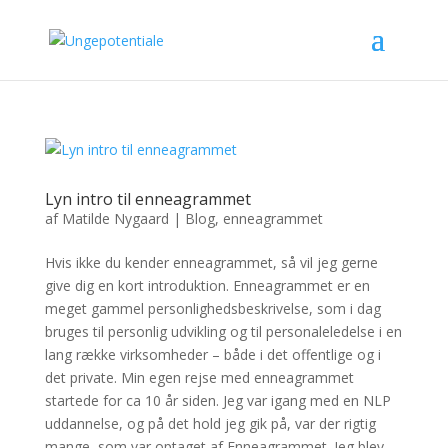
Lyn intro til enneagrammet
af
Matilde Nygaard
|
Blog
,
enneagrammet
Hvis ikke du kender enneagrammet, så vil jeg gerne
give dig en kort introduktion. Enneagrammet er en
meget gammel personlighedsbeskrivelse, som i dag
bruges til personlig udvikling og til personaleledelse i en
lang række virksomheder – både i det offentlige og i
det private. Min egen rejse med enneagrammet
startede for ca 10 år siden. Jeg var igang med en NLP
uddannelse, og på det hold jeg gik på, var der rigtig
mange, som var optaget af Enneagrammet. Jeg blev