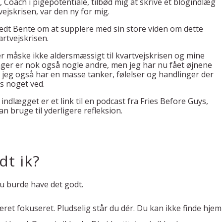
e
, Coach i pigepotentiale, tilbød mig at skrive et blogindlæg
ejskrisen, var den ny for mig.
bedt Bente om at supplere med sin store viden om dette
rtvejskrisen.
r måske ikke aldersmæssigt til kvartvejskrisen og mine
ger er nok også nogle andre, men jeg har nu fået øjnene
t jeg også har en masse tanker, følelser og handlinger der
s noget ved.
 indlægget er et link til en podcast fra Fries Before Guys,
n bruge til yderligere refleksion.
dt ik?
du burde have det godt.
ret fokuseret. Pludselig står du dér. Du kan ikke finde hjem