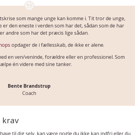
tetskrise som mange unge kan komme i. Tit tror de unge,
 de er den eneste i verden som har det, sådan som de har
er andre som har det præcis lige sådan.
hops
opdager de i fællesskab, de ikke er alene.
 med en ven/veninde, forældre eller en professionel. Som
jælpe én videre med sine tanker.
Bente Brandstrup
Coach
 krav
e til dig selv, kan være nogle du ikke kan indfri eller du