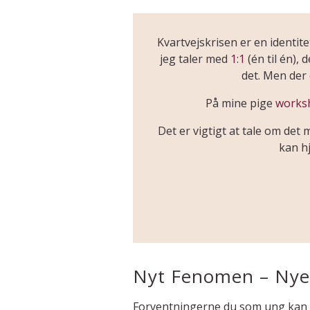
Kvartvejskrisen er en identi
jeg taler med
1:1
(én til én),
det. Men der 
På mine pige
works
Det er vigtigt at tale om det
kan h
Nyt Fenomen – Nye
Forventningerne du som ung kan hav