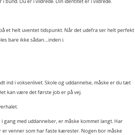
r i bund. Du er i vildrede. Din identitet er i vildrede.
et helt uventet tidspunkt. Når det udefra ser helt perfekt
les bare ikke sådan….inden i.
dt ind i voksenlivet. Skole og uddannelse, måske er du tæt
Det kan være det første job er på vej.
erhalet.
er i gang med uddannelser, er måske kommet langt. Har
r er venner som har faste kærester. Nogen bor måske