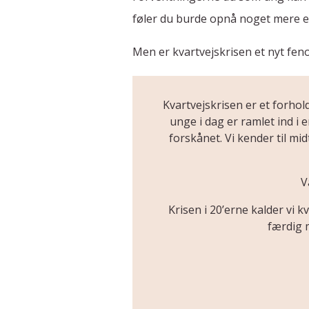
føler du burde opnå noget mere el
Men er kvartvejskrisen et nyt feno
Kvartvejskrisen er et forho
unge i dag er ramlet ind i 
forskånet. Vi kender til mi
V
Krisen i 20’erne kalder vi 
færdig m