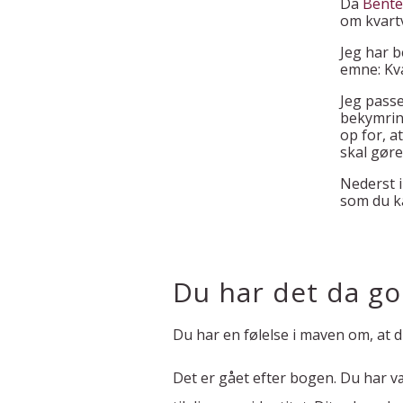
Da
Bent
om kvartv
Jeg har 
emne: Kva
Jeg passe
bekymrin
op for, a
skal gøre
Nederst i
som du ka
Du har det da go
Du har en følelse i maven om, at 
Det er gået efter bogen. Du har væ